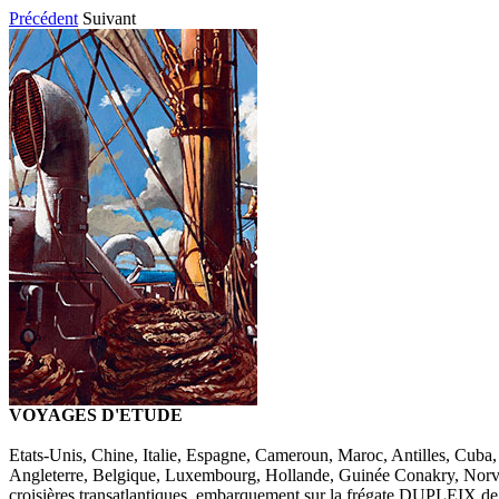
Précédent
Suivant
VOYAGES D'ETUDE
Etats-Unis, Chine, Italie, Espagne, Cameroun, Maroc, Antilles, Cuba,
Angleterre, Belgique, Luxembourg, Hollande, Guinée Conakry, Norv
croisières transatlantiques, embarquement sur la frégate DUPLEIX de